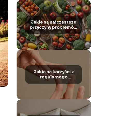
Jakie są najczęstsze
przyczyny problemów
z trawieniem i jak je
rozwiązać?
Jakie są korzyści z
regularnego
masowania skóry
głowy?