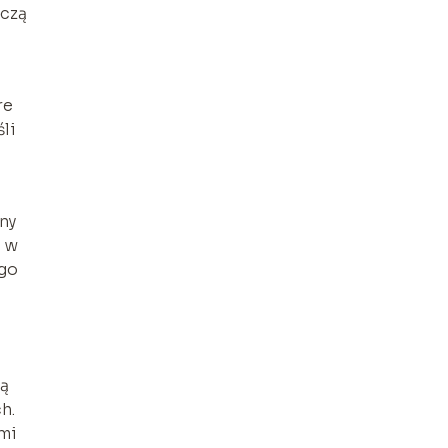
ączą
re
li
ny
a w
ego
zą
h.
ymi