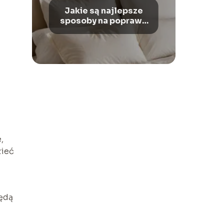
Jakie są najlepsze
sposoby na poprawę
jakości snu?
,
zieć
będą