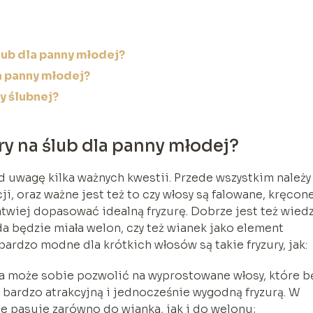
lub dla panny młodej?
la panny młodej?
y ślubnej?
ry na ślub dla panny młodej?
od uwagę kilka ważnych kwestii. Przede wszystkim należy
, oraz ważne jest też to czy włosy są falowane, kręcone
atwiej dopasować idealną fryzurę. Dobrze jest też wied
da będzie miała welon, czy też wianek jako element
ardzo modne dla krótkich włosów są takie fryzury, jak:
oda może sobie pozwolić na wyprostowane włosy, które 
t bardzo atrakcyjną i jednocześnie wygodną fryzurą. W
ie pasuje zarówno do wianka, jak i do welonu;