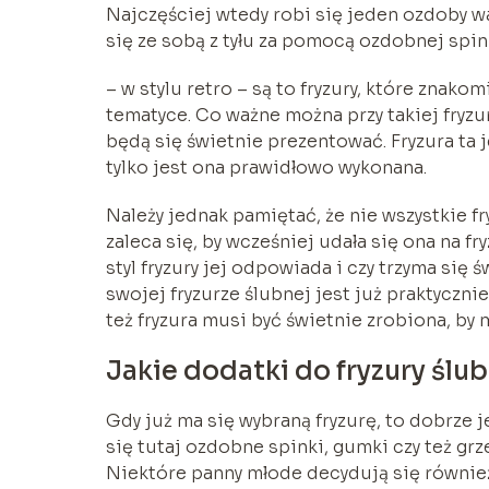
Najczęściej wtedy robi się jeden ozdoby wa
się ze sobą z tyłu za pomocą ozdobnej spin
– w stylu retro – są to fryzury, które znak
tematyce. Co ważne można przy takiej fryz
będą się świetnie prezentować. Fryzura ta 
tylko jest ona prawidłowo wykonana.
Należy jednak pamiętać, że nie wszystkie f
zaleca się, by wcześniej udała się ona na f
styl fryzury jej odpowiada i czy trzyma się
swojej fryzurze ślubnej jest już praktyczn
też fryzura musi być świetnie zrobiona, by
Jakie dodatki do fryzury ślu
Gdy już ma się wybraną fryzurę, to dobrze 
się tutaj ozdobne spinki, gumki czy też grz
Niektóre panny młode decydują się również 