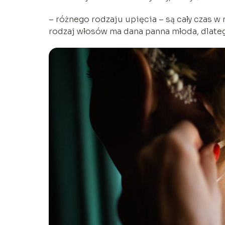
– różnego rodzaju upięcia – są cały czas w 
rodzaj włosów ma dana panna młoda, dlateg