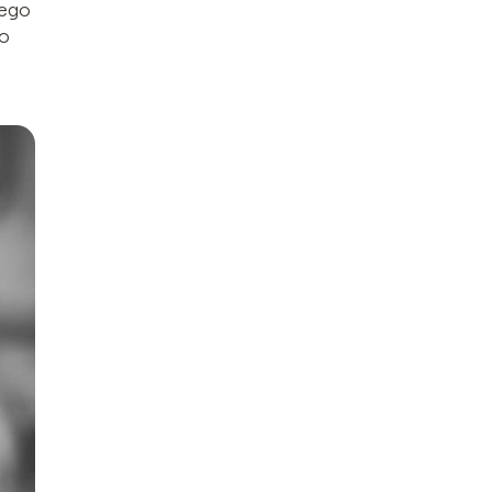
zego
do