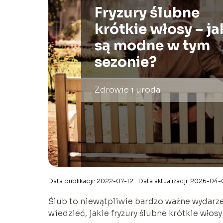
Fryzury ślubne
krótkie włosy – ja
są modne w tym
sezonie?
Zdrowie i uroda
Data publikacji: 2022-07-12
Data aktualizacji: 2026-04
Ślub to niewątpliwie bardzo ważne wydarze
wiedzieć, jakie fryzury ślubne krótkie włos