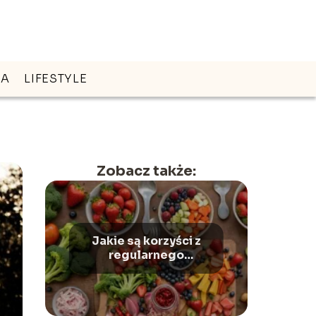
DA
LIFESTYLE
Zobacz także:
Jakie są korzyści z
regularnego
spożywania
probiotyków?