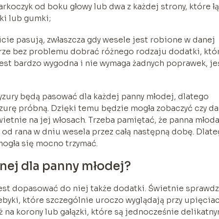
rkoczyk od boku głowy lub dwa z każdej strony, które ł
ki lub gumki;
omicie pasują, zwłaszcza gdy wesele jest robione w danej
urze bez problemu dobrać różnego rodzaju dodatki, któ
jest bardzo wygodna i nie wymaga żadnych poprawek, jeś
ryzury będą pasować dla każdej panny młodej, dlatego
ryzurę próbną. Dzięki temu będzie mogła zobaczyć czy da
 świetnie na jej włosach. Trzeba pamiętać, że panna młod
ie od rana w dniu wesela przez całą następną dobę. Dlat
 mogła się mocno trzymać.
bnej dla panny młodej?
jest dopasować do niej także dodatki. Świetnie sprawd
ebyki, które szczególnie uroczo wyglądają przy upięciac
na korony lub gałązki, które są jednocześnie delikatn