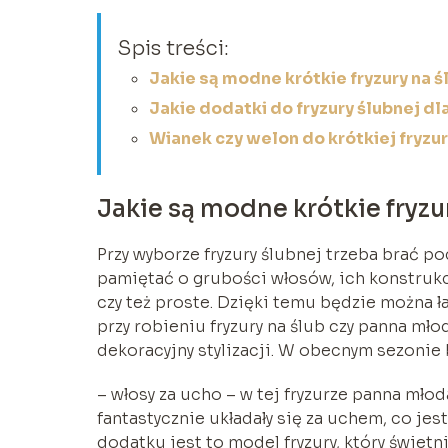
Spis treści:
Jakie są modne krótkie fryzury na ś
Jakie dodatki do fryzury ślubnej d
Wianek czy welon do krótkiej fryzur
Jakie są modne krótkie fryzu
Przy wyborze fryzury ślubnej trzeba brać p
pamiętać o grubości włosów, ich konstrukcji
czy też proste. Dzięki temu będzie można ł
przy robieniu fryzury na ślub czy panna mło
dekoracyjny stylizacji. W obecnym sezonie b
– włosy za ucho – w tej fryzurze panna mł
fantastycznie układały się za uchem, co jes
dodatku jest to model fryzury, który świetn